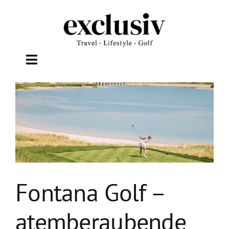
Zum
Inhalt
springen
Toggle
Navigation
TRAVEL
LIFESTYLE
WELLNESS
Fontana Golf –
GOLF
atemberaubende