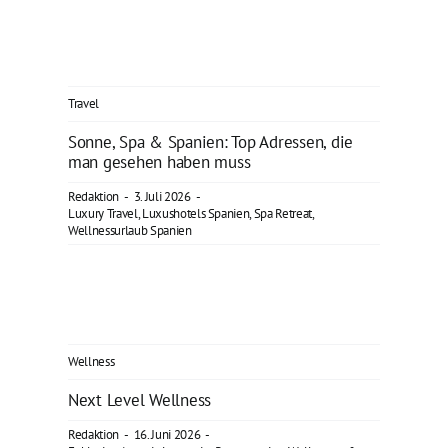
Travel
Sonne, Spa & Spanien: Top Adressen, die
man gesehen haben muss
Redaktion
-
3. Juli 2026
-
Luxury Travel
,
Luxushotels Spanien
,
Spa Retreat
,
Wellnessurlaub Spanien
Wellness
Next Level Wellness
Redaktion
-
16. Juni 2026
-