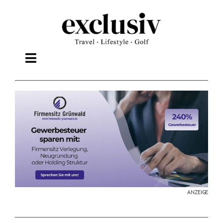
Zum
Inhalt
springen
Toggle
Navigation
TRAVEL
LIFESTYLE
WELLNESS
GOLF
ANZEIGE