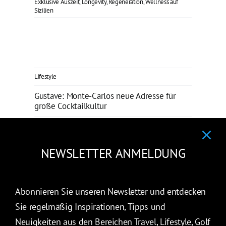
Exklusive Auszeit
,
Longevity
,
Regeneration
,
Wellness auf
Sizilien
Lifestyle
Gustave: Monte-Carlos neue Adresse für
große Cocktailkultur
Redaktion
-
16. Juni 2026
-
Exklusiv
,
Fine Dining
,
Gormetküche Monte-Carlo
,
Luxushotel
Monaco
NEWSLETTER ANMELDUNG
Abonnieren Sie unseren Newsletter und entdecken
Sie regelmäßig Inspirationen, Tipps und
Travel
Neuigkeiten aus den Bereichen Travel, Lifestyle, Golf
Bestes Hotel in der Karibik, bestes Hotel