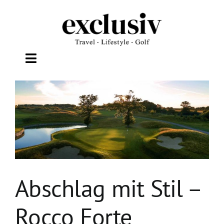
Zum
Inhalt
springen
Toggle
Navigation
TRAVEL
LIFESTYLE
WELLNESS
Abschlag mit Stil –
GOLF
Rocco Forte