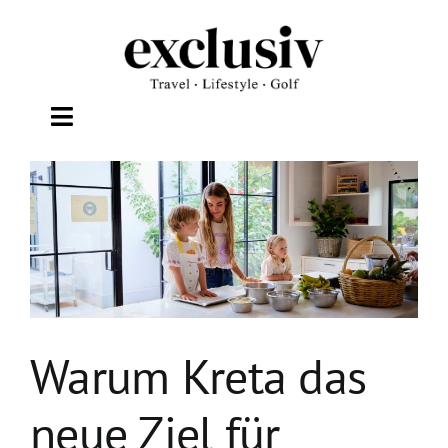
Zum
Inhalt
springen
Toggle
Navigation
TRAVEL
LIFESTYLE
WELLNESS
Warum Kreta das
GOLF
neue Ziel für