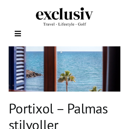
Zum
Inhalt
springen
Toggle
Navigation
TRAVEL
LIFESTYLE
WELLNESS
Portixol – Palmas
GOLF
stilvoller