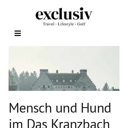
Zum
Inhalt
springen
Toggle
Navigation
TRAVEL
LIFESTYLE
WELLNESS
Mensch und Hund
GOLF
im Das Kranzbach