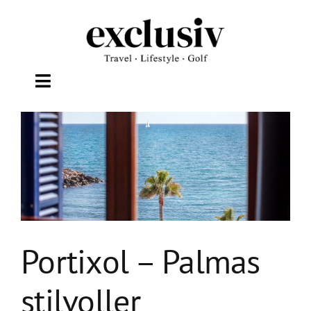
Zum
Inhalt
springen
Toggle
Navigation
TRAVEL
LIFESTYLE
WELLNESS
Portixol – Palmas
GOLF
stilvoller