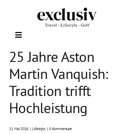
Zum
Inhalt
springen
Toggle
Navigation
25 Jahre Aston
TRAVEL
Martin Vanquish:
LIFESTYLE
Tradition trifft
WELLNESS
Hochleistung
GOLF
21. Mai 2026
|
Lifestyle
|
0 Kommentare