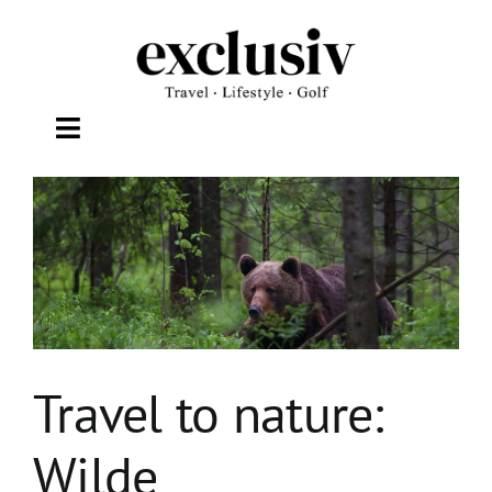
Zum
Inhalt
springen
Toggle
Navigation
TRAVEL
LIFESTYLE
WELLNESS
Travel to nature:
GOLF
Wilde